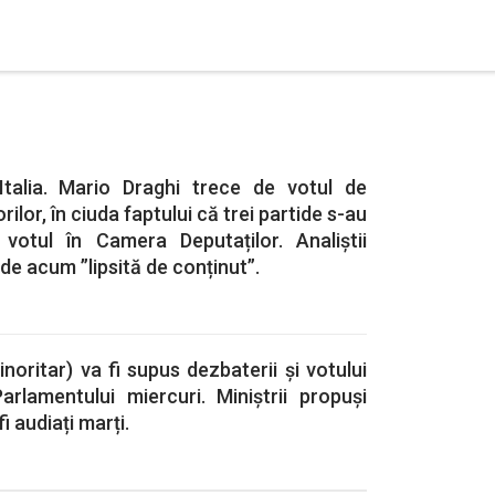
 Italia. Mario Draghi trece de votul de
ilor, în ciuda faptului că trei partide s-au
votul în Camera Deputaților. Analiștii
de acum ”lipsită de conținut”.
noritar) va fi supus dezbaterii și votului
arlamentului miercuri. Miniștrii propuși
i audiați marți.