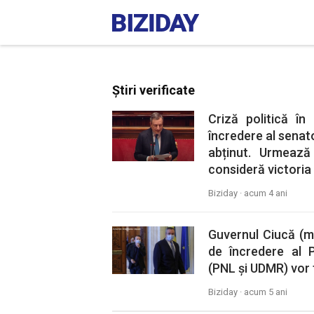
Știri verificate
Criză politică în
încredere al senator
abținut. Urmează 
consideră victoria 
Biziday ·
acum 4 ani
Guvernul Ciucă (mi
de încredere al P
(PNL și UDMR) vor f
Biziday ·
acum 5 ani