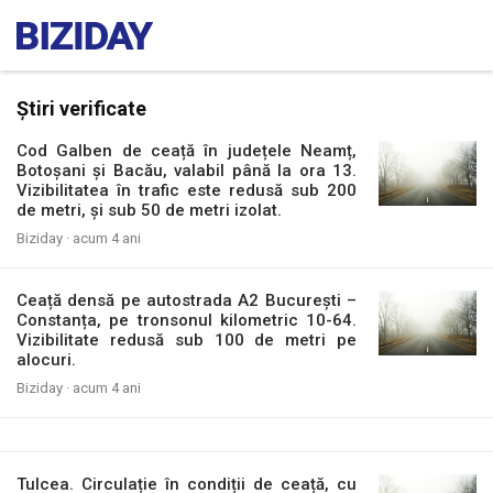
Știri verificate
Cod Galben de ceață în județele Neamț,
Botoșani și Bacău, valabil până la ora 13.
Vizibilitatea în trafic este redusă sub 200
de metri, și sub 50 de metri izolat.
Biziday ·
acum 4 ani
Ceață densă pe autostrada A2 București –
Constanța, pe tronsonul kilometric 10-64.
Vizibilitate redusă sub 100 de metri pe
alocuri.
Biziday ·
acum 4 ani
Tulcea. Circulație în condiții de ceață, cu