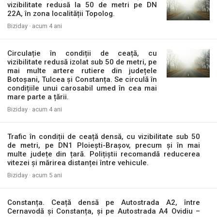
vizibilitate redusă la 50 de metri pe DN
22A, în zona localității Topolog.
Biziday ·
acum 4 ani
Circulație în condiții de ceață, cu
vizibilitate redusă izolat sub 50 de metri, pe
mai multe artere rutiere din județele
Botoșani, Tulcea și Constanța. Se circulă în
condițiile unui carosabil umed în cea mai
mare parte a țării.
Biziday ·
acum 4 ani
Trafic în condiții de ceață densă, cu vizibilitate sub 50
de metri, pe DN1 Ploiești-Brașov, precum și în mai
multe județe din țară. Polițiștii recomandă reducerea
vitezei și mărirea distanței între vehicule.
Biziday ·
acum 5 ani
Constanța. Ceață densă pe Autostrada A2, între
Cernavodă și Constanța, și pe Autostrada A4 Ovidiu –