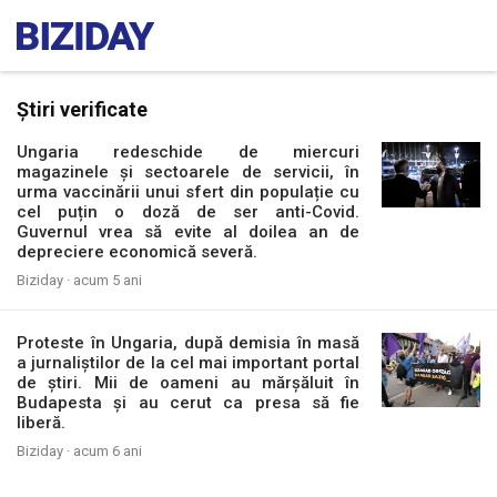
Știri verificate
Ungaria redeschide de miercuri
magazinele și sectoarele de servicii, în
urma vaccinării unui sfert din populație cu
cel puțin o doză de ser anti-Covid.
Guvernul vrea să evite al doilea an de
depreciere economică severă.
Biziday ·
acum 5 ani
Proteste în Ungaria, după demisia în masă
a jurnaliștilor de la cel mai important portal
de știri. Mii de oameni au mărșăluit în
Budapesta și au cerut ca presa să fie
liberă.
Biziday ·
acum 6 ani