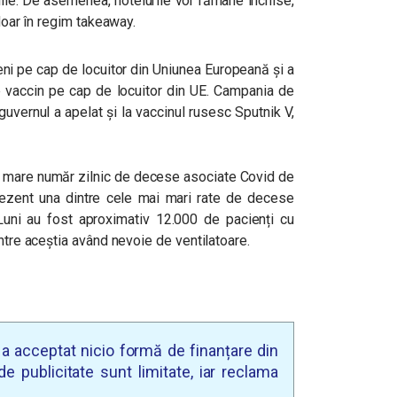
ilie. De asemenea, hotelurile vor rămâne închise,
 doar în regim takeaway.
țeni pe cap de locuitor din Uniunea Europeană și a
vaccin pe cap de locuitor din UE. Campania de
guvernul a apelat și la vaccinul rusesc Sputnik V,
ai mare număr zilnic de decese asociate Covid de
prezent una dintre cele mai mari rate de decese
Luni au fost aproximativ 12.000 de pacienți cu
intre aceștia având nevoie de ventilatoare.
u a acceptat nicio formă de finanțare din
e publicitate sunt limitate, iar reclama