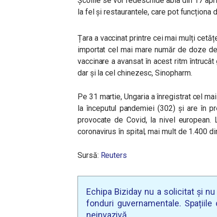
Școlile se vor redeschide abia din 17 apr
la fel și restaurantele, care pot funcționa
Țara a vaccinat printre cei mai mulți cetă
importat cel mai mare număr de doze de 
vaccinare a avansat în acest ritm întrucât 
dar și la cel chinezesc, Sinopharm.
Pe 31 martie, Ungaria a înregistrat cel m
la începutul pandemiei (302) și are în 
provocate de Covid, la nivel european. 
coronavirus în spital, mai mult de 1.400 d
Sursă:
Reuters
Echipa Biziday nu a solicitat și n
fonduri guvernamentale. Spațiile d
neinvazivă.