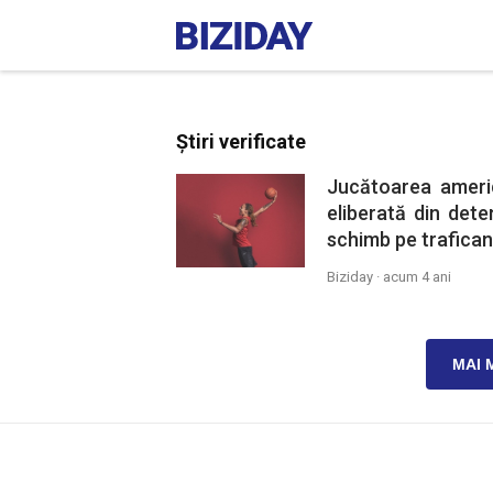
Știri verificate
Jucătoarea ameri
eliberată din deten
schimb pe trafican
Biziday ·
acum 4 ani
MAI 