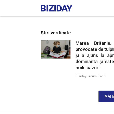
Știri verificate
Marea Britanie.
provocate de tulpi
și a ajuns la ap
dominantă și este 
noile cazuri.
Biziday ·
acum 5 ani
MAI 