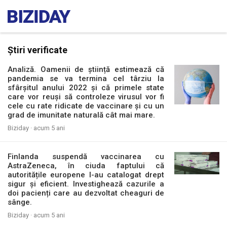
Știri verificate
Analiză. Oamenii de știință estimează că
pandemia se va termina cel târziu la
sfârșitul anului 2022 și că primele state
care vor reuși să controleze virusul vor fi
cele cu rate ridicate de vaccinare și cu un
grad de imunitate naturală cât mai mare.
Biziday ·
acum 5 ani
Finlanda suspendă vaccinarea cu
AstraZeneca, în ciuda faptului că
autoritățile europene l-au catalogat drept
sigur și eficient. Investighează cazurile a
doi pacienți care au dezvoltat cheaguri de
sânge.
Biziday ·
acum 5 ani