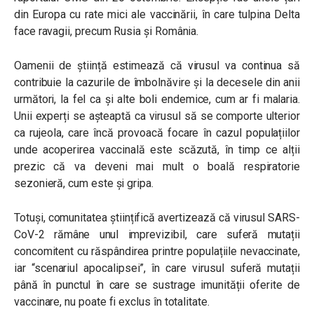
din Europa cu rate mici ale vaccinării, în care tulpina Delta
face ravagii, precum Rusia și România.
Oamenii de știință estimează că virusul va continua să
contribuie la cazurile de îmbolnăvire și la decesele din anii
următori, la fel ca și alte boli endemice, cum ar fi malaria.
Unii experți se așteaptă ca virusul să se comporte ulterior
ca rujeola, care încă provoacă focare în cazul populațiilor
unde acoperirea vaccinală este scăzută, în timp ce alții
prezic că va deveni mai mult o boală respiratorie
sezonieră, cum este și gripa.
Totuși, comunitatea științifică avertizează că virusul SARS-
CoV-2 rămâne unul imprevizibil, care suferă mutații
concomitent cu răspândirea printre populațiile nevaccinate,
iar “scenariul apocalipsei”, în care virusul suferă mutații
până în punctul în care se sustrage imunității oferite de
vaccinare, nu poate fi exclus în totalitate.