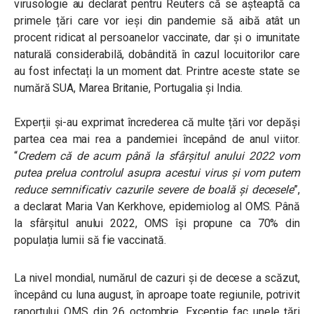
virusologie au declarat pentru Reuters că se așteaptă ca
primele țări care vor ieși din pandemie să aibă atât un
procent ridicat al persoanelor vaccinate, dar și o imunitate
naturală considerabilă, dobândită în cazul locuitorilor care
au fost infectați la un moment dat. Printre aceste state se
numără SUA, Marea Britanie, Portugalia și India.
Experții și-au exprimat încrederea că multe țări vor depăși
partea cea mai rea a pandemiei începând de anul viitor.
“
Credem că de acum până la sfârșitul anului 2022 vom
putea prelua controlul asupra acestui virus și vom putem
reduce semnificativ cazurile severe de boală și decesele
”,
a declarat Maria Van Kerkhove, epidemiolog al OMS. Până
la sfârșitul anului 2022, OMS își propune ca 70% din
populația lumii să fie vaccinată.
La nivel mondial, numărul de cazuri și de decese a scăzut,
începând cu luna august, în aproape toate regiunile, potrivit
raportului OMS din 26 octombrie. Excepție fac unele țări