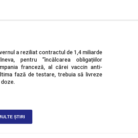
ernul a reziliat contractul de 1,4 miliarde
eva, pentru “încălcarea obligațiilor
mpania franceză, al cărei vaccin anti-
ultima fază de testare, trebuia să livreze
 doze.
MULTE ȘTIRI