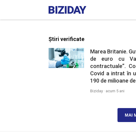
Știri verificate
Marea Britanie. Guv
de euro cu Valn
contractuale”. Co
Covid a intrat în 
190 de milioane de
Biziday ·
acum 5 ani
MAI 