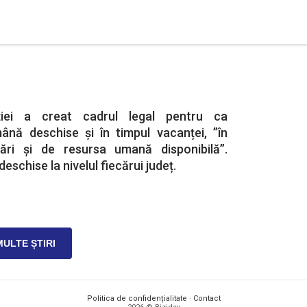
ației a creat cadrul legal pentru ca
mână deschise și în timpul vacanței, ”în
tări și de resursa umană disponibilă”.
deschise la nivelul fiecărui județ.
MULTE ȘTIRI
Politica de confidențialitate
·
Contact