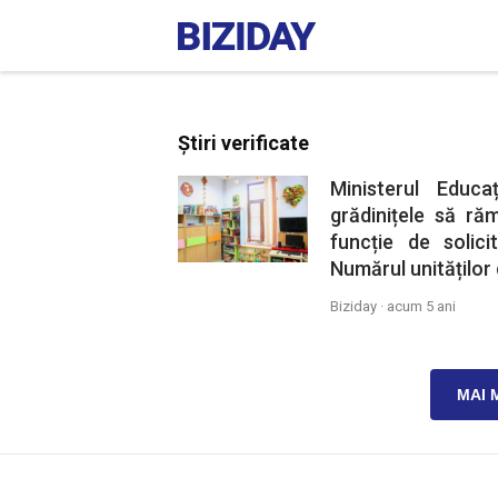
Știri verificate
Ministerul Educ
grădinițele să ră
funcție de solici
Numărul unităților 
Biziday ·
acum 5 ani
MAI 