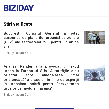
Știri verificate
București. Consiliul General a votat
suspendarea planurilor urbanistice zonale
(PUZ) ale sectoarelor 2-6, pentru un an de
zile.
Biziday ·
acum 5 ani
Analiză. Pandemia a provocat un exod
urban în Europa și SUA. Autoritățile s-au
orientat spre amenajarea ”mai
prietenoasă” a orașelor, în timp ce experții
în urbanism insistă pentru ”dezvoltarea
urbelor pe module mai mici”.
Biziday ·
acum 5 ani