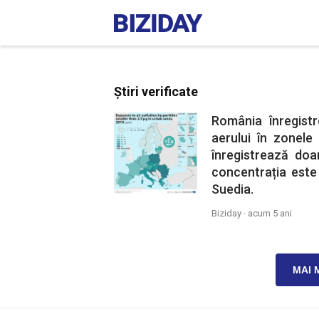
Știri verificate
România înregist
aerului în zonel
înregistrează doa
concentrația este
Suedia.
Biziday ·
acum 5 ani
MAI 