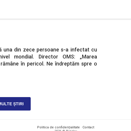
 una din zece persoane s-a infectat cu
 nivel mondial. Director OMS: „Marea
i rămâne în pericol. Ne îndreptăm spre o
MULTE ȘTIRI
Politica de confidențialitate
·
Contact