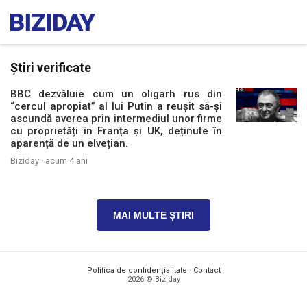
Știri verificate
BBC dezvăluie cum un oligarh rus din
“cercul apropiat” al lui Putin a reușit să-și
ascundă averea prin intermediul unor firme
cu proprietăți în Franța și UK, deținute în
aparență de un elvețian.
Biziday ·
acum 4 ani
MAI MULTE ȘTIRI
Politica de confidențialitate
·
Contact
2026 © Biziday