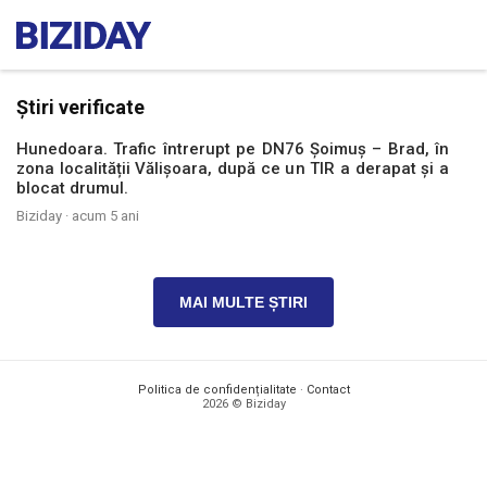
Știri verificate
Hunedoara. Trafic întrerupt pe DN76 Șoimuș – Brad, în
zona localității Vălișoara, după ce un TIR a derapat și a
blocat drumul.
Biziday ·
acum 5 ani
MAI MULTE ȘTIRI
Politica de confidențialitate
·
Contact
2026 © Biziday