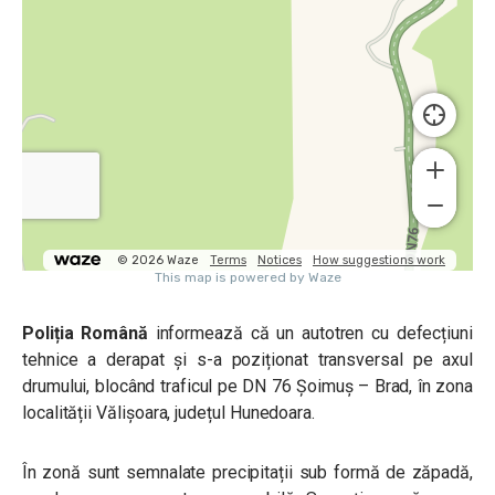
Poliția Română
informează că un autotren cu defecțiuni
tehnice a derapat și s-a poziționat transversal pe axul
drumului, blocând traficul pe DN 76 Șoimuș – Brad, în zona
localității Vălișoara, județul Hunedoara.
În zonă sunt semnalate precipitații sub formă de zăpadă,