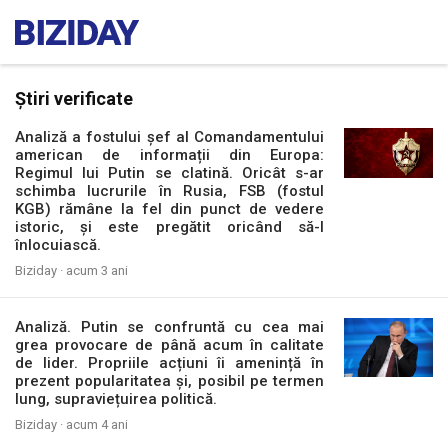
Știri verificate
Analiză a fostului șef al Comandamentului
american de informații din Europa:
Regimul lui Putin se clatină. Oricât s-ar
schimba lucrurile în Rusia, FSB (fostul
KGB) rămâne la fel din punct de vedere
istoric, și este pregătit oricând să-l
înlocuiască.
Biziday ·
acum 3 ani
Analiză. Putin se confruntă cu cea mai
grea provocare de până acum în calitate
de lider. Propriile acțiuni îi amenință în
prezent popularitatea și, posibil pe termen
lung, supraviețuirea politică.
Biziday ·
acum 4 ani