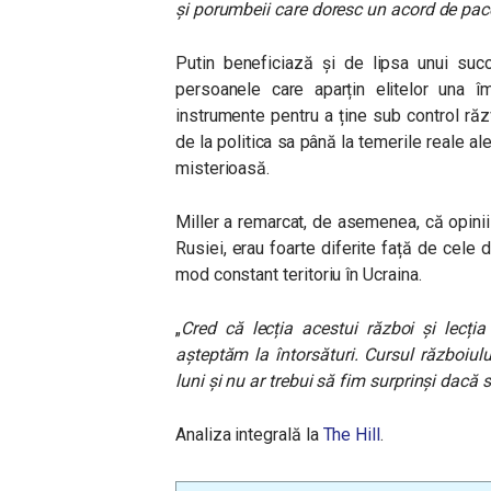
și porumbeii care doresc un acord de pac
Putin beneficiază și de lipsa unui succ
persoanele care aparțin elitelor una î
instrumente pentru a ține sub control răzv
de la politica sa până la temerile reale al
misterioasă.
Miller a remarcat, de asemenea, că opiniile f
Rusiei, erau foarte diferite față de cele 
mod constant teritoriu în Ucraina.
„
Cred că lecția acestui război și lecți
așteptăm la întorsături. Cursul războiul
luni și nu ar trebui să fim surprinși dacă
Analiza integrală la
The Hill
.