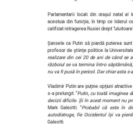
Parlamentarii locali din orașul natal al
acestuia din funcție, în timp ce liderul 
calificat retragerea Rusiei drept “uluitoare
Șansele ca Putin să piardă puterea sunt m
profesor de științe politice la Universita
realizare din cei 20 de ani de când se a
războiul se va termina într-o săptămână, 
nu va fi pusă în pericol. Dar chiar asta s-
Vladimir Putin are puține opțiuni atractive
s-a prelungit. “
Putin, cu toată imaginea de
decizii dificile. Și în acest moment nu p
Mark Galeotti. “
Probabil că este în di
autodistruge, fie Occidentul își va pier
Galeotti.