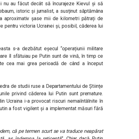
lui nu au făcut decât să încurajeze Kievul și să
ebaum, istoric și jurnalist, a susținut săptămâna
a aproximativ șase mii de kilometri pătrați de
 pentru victoria Ucrainei și, posibil, căderea lui
sta s-a dezbătut eșecul “operațiunii militare
are îl sfătuiau pe Putin sunt de vină, în timp ce
ste cea mai grea perioadă de când a început
tedra de studii ruse a Departamentului de Științe
ziunile privind căderea lui Putin sunt premature.
n Ucraina i-a provocat riscuri nemaiîntâlnite în
tin a fost vigilent și a implementat măsuri fără
edem, că pe termen scurt se va traduce neapărat
ată…aș îndemna la reticență
”. Chiar dacă Putin