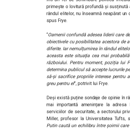
primește o lovitură profundă și susținută 
rândul elitelor, nu înseamnă neapărat un 
spus Frye.
“
Oamenii confundă adesea liderii care dev
obiectivele cu posibilitatea acestora de a
diferite. Iar nemulțumirea în rândul elite
aceasta este situația cea mai probabilă 
războiului. Pentru moment, poziția lui P
determina publicul să accepte lucrurile pe 
să-și sacrifice propriile interese pentru
greu pentru el
”, potrivit lui Frye.
Deși există puține sondaje de opinie în rân
mai importantă amenințare la adresa lu
serviciilor de securitate, a sectorului pri
Miller, profesor la Universitatea Tufts, s
Putin caută un echilibru între șoimii care