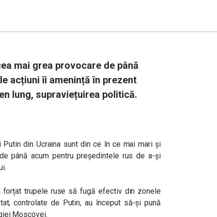
 cea mai grea provocare de până
ile acțiuni îi amenință în prezent
en lung, supraviețuirea politică.
 Putin din Ucraina sunt din ce în ce mai mari și
de până acum pentru președintele rus de a-și
ui.
a forțat trupele ruse să fugă efectiv din zonele
stat, controlate de Putin, au început să-și pună
egiei Moscovei.