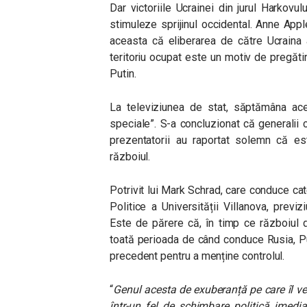
Dar victoriile Ucrainei din jurul Harkovu
stimuleze sprijinul occidental. Anne Appl
aceasta că eliberarea de către Ucraina 
teritoriu ocupat este un motiv de pregătire
Putin.
La televiziunea de stat, săptămâna acea
speciale”. S-a concluzionat că generalii c
prezentatorii au raportat solemn că e
războiul.
Potrivit lui Mark Schrad, care conduce ca
Politice a Universității Villanova, previ
Este de părere că, în timp ce războiul di
toată perioada de când conduce Rusia, Pu
precedent pentru a menține controlul.
“
G
e
nul acesta de exuberanță pe care îl v
într-un fel de schimbare politică imedi