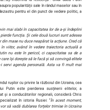
asupra popularității sale în rândul maselor sau în
dezastru pentru el din punct de vedere politic, a
in mai slabi în capacitatea lor de a-și îndeplini
 pierde funcția. Și cele două lucruri sunt adesea
lor din mase nu duce neapărat la acțiune
.
Cred că
în viitor, având în vedere traiectoria actuală a
utin nu este în pericol, ci capacitatea sa de a
care își dorește să le facă și să convingă elitele
 a-i servi agenda personală. Asta va fi mult mai
dul rușilor cu privire la războiul din Ucraina, cea
i Putin este pierderea susținerii elitelor, a
vat și a conducătorilor regionali, consideră Chris
pecializat în istoria Rusiei: “
În acest moment,
 vor să vadă dublarea forțelor trimise în Ucraina