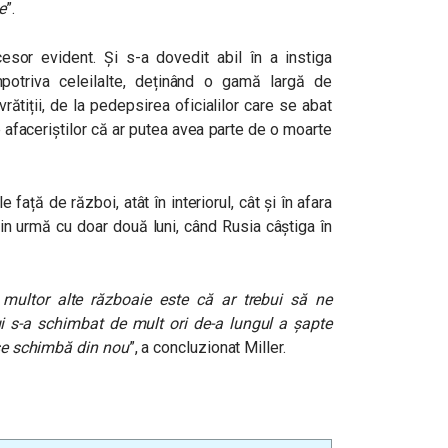
e
”.
esor evident. Și s-a dovedit abil în a instiga
mpotriva celeilalte, deținând o gamă largă de
rătiții, de la pedepsirea oficialilor care se abat
e afaceriștilor că ar putea avea parte de o moarte
ață de război, atât în ​​interiorul, cât și în afara
din urmă cu doar două luni, când Rusia câștiga în
a multor alte războaie este că ar trebui să ne
ui s-a schimbat de mult ori de-a lungul a șapte
 se schimbă din nou
”, a concluzionat Miller.