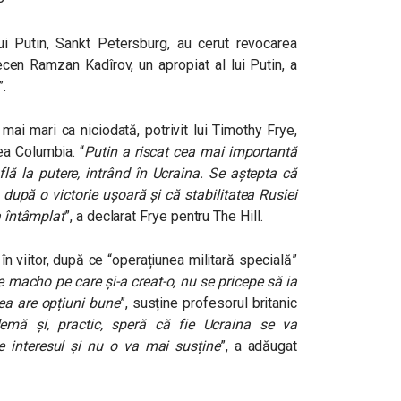
 lui Putin, Sankt Petersburg, au cerut revocarea
cecen Ramzan Kadîrov, un apropiat al lui Putin, a
”.
ai mari ca niciodată, potrivit lui Timothy Frye,
tea Columbia. “
Putin a riscat cea mai importantă
flă la putere, intrând în Ucraina. Se aștepta că
după o victorie ușoară și că stabilitatea Rusiei
a întâmplat
”, a declarat Frye pentru The Hill.
 în viitor, după ce “operațiunea militară specială”
 macho pe care și-a creat-o, nu se pricepe să ia
rea are opțiuni bune
”, susține profesorul britanic
lemă și, practic, speră că fie Ucraina se va
de interesul și nu o va mai susține
”, a adăugat