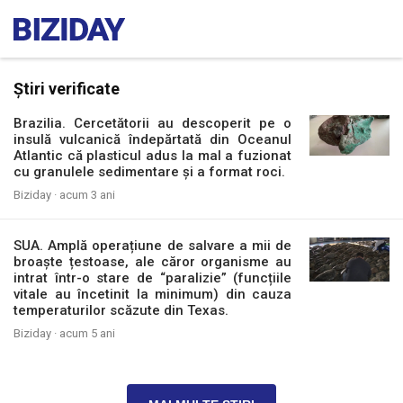
Știri verificate
Brazilia. Cercetătorii au descoperit pe o
insulă vulcanică îndepărtată din Oceanul
Atlantic că plasticul adus la mal a fuzionat
cu granulele sedimentare și a format roci.
Biziday ·
acum 3 ani
SUA. Amplă operațiune de salvare a mii de
broaște țestoase, ale căror organisme au
intrat într-o stare de “paralizie” (funcțiile
vitale au încetinit la minimum) din cauza
temperaturilor scăzute din Texas.
Biziday ·
acum 5 ani