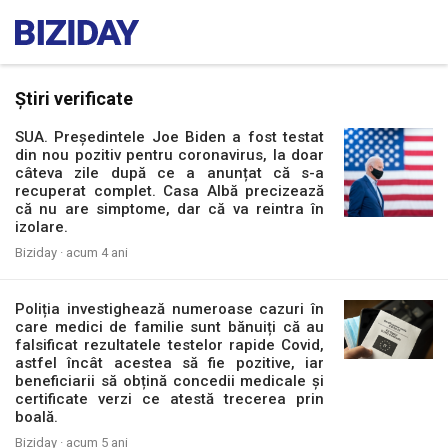
Știri verificate
SUA. Președintele Joe Biden a fost testat
din nou pozitiv pentru coronavirus, la doar
câteva zile după ce a anunțat că s-a
recuperat complet. Casa Albă precizează
că nu are simptome, dar că va reintra în
izolare.
Biziday ·
acum 4 ani
Poliția investighează numeroase cazuri în
care medici de familie sunt bănuiți că au
falsificat rezultatele testelor rapide Covid,
astfel încât acestea să fie pozitive, iar
beneficiarii să obțină concedii medicale și
certificate verzi ce atestă trecerea prin
boală.
Biziday ·
acum 5 ani