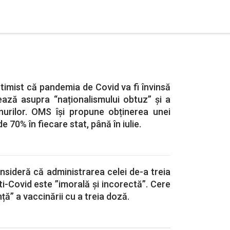
imist că pandemia de Covid va fi învinsă
ează asupra “naționalismului obtuz” și a
inurilor. OMS își propune obținerea unei
e 70% în fiecare stat, până în iulie.
sideră că administrarea celei de-a treia
i-Covid este ”imorală și incorectă”. Cere
ă” a vaccinării cu a treia doză.