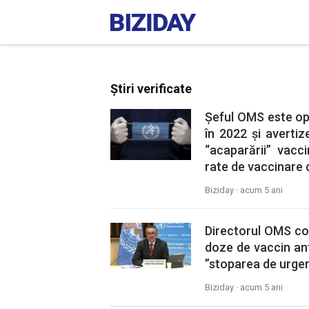
Știri verificate
Șeful OMS este opt
în 2022 și avertiz
“acaparării” vacc
rate de vaccinare d
Biziday ·
acum 5 ani
Directorul OMS con
doze de vaccin ant
”stoparea de urgenț
Biziday ·
acum 5 ani