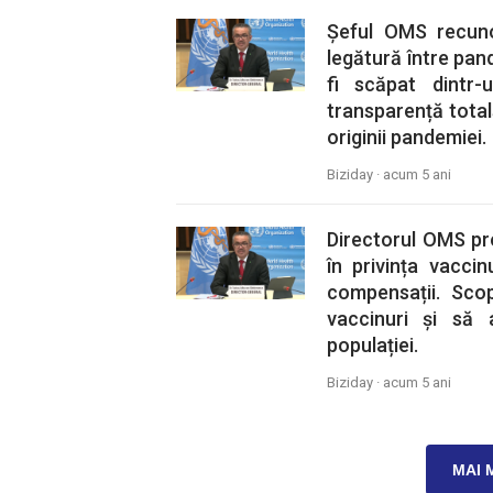
Șeful OMS recuno
legătură între pand
fi scăpat dintr
transparență total
originii pandemiei.
Biziday ·
acum 5 ani
Directorul OMS pr
în privința vacci
compensații. Sco
vaccinuri și să
populației.
Biziday ·
acum 5 ani
MAI 