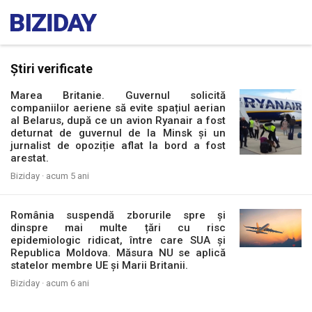
Știri verificate
Marea Britanie. Guvernul solicită
companiilor aeriene să evite spațiul aerian
al Belarus, după ce un avion Ryanair a fost
deturnat de guvernul de la Minsk și un
jurnalist de opoziție aflat la bord a fost
arestat.
Biziday ·
acum 5 ani
România suspendă zborurile spre și
dinspre mai multe țări cu risc
epidemiologic ridicat, între care SUA și
Republica Moldova. Măsura NU se aplică
statelor membre UE și Marii Britanii.
Biziday ·
acum 6 ani