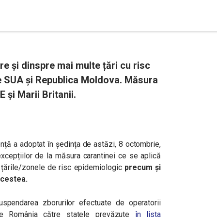
 și dinspre mai multe țări cu risc
are SUA și Republica Moldova. Măsura
și Marii Britanii.
ență a adoptat în ședința de astăzi, 8 octombrie,
excepțiilor de la măsura carantinei ce se aplică
țările/zonele de risc epidemiologic
precum și
acestea.
suspendarea zborurilor efectuate de operatorii
pre România către statele prevăzute
în lista