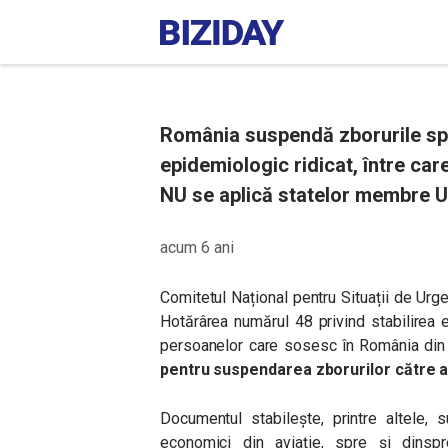
România suspendă zborurile spre
epidemiologic ridicat, între c
NU se aplică statelor membre UE 
acum 6 ani
Comitetul Național pentru Situații de Urg
Hotărârea numărul 48 privind stabilirea 
persoanelor care sosesc în România din 
pentru suspendarea zborurilor către 
Documentul stabilește, printre altele, 
economici din aviație, spre și dins