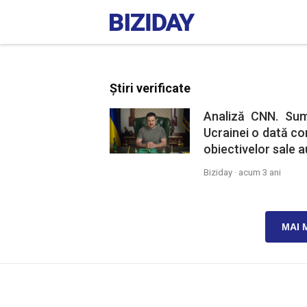
Știri verificate
Analiză CNN. Sum
Ucrainei o dată co
obiectivelor sale au
Biziday ·
acum 3 ani
MAI 