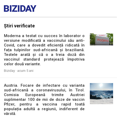
Știri verificate
Moderna a testat cu succes în laborator o
versiune modificată a vaccinului său anti-
Covid, care a dovedit eficiență ridicată în
fața tulpinilor sud-africană și braziliană.
Testele arată și că o a treia doză din
vaccinul standard protejează împotriva
celor două variante.
Biziday ·
acum 5 ani
Austria. Focare de infectare cu varianta
sud-africană a coronavirusului, în Tirol.
Comisia Europeană trimite Austriei
suplimentar 100 de mii de doze de vaccin
Pfizer, pentru a vaccina rapid toată
populația adultă a regiunii, indiferent de
vârstă.