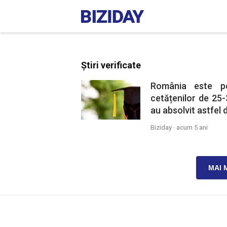
Știri verificate
România este pe
cetățenilor de 25-
au absolvit astfel 
Biziday ·
acum 5 ani
MAI 