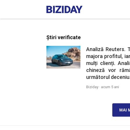
Știri verificate
Analiză Reuters. T
majora profitul, i
mulți clienți. Ana
chineză vor rămâ
următorul deceniu
Biziday ·
acum 5 ani
MAI 