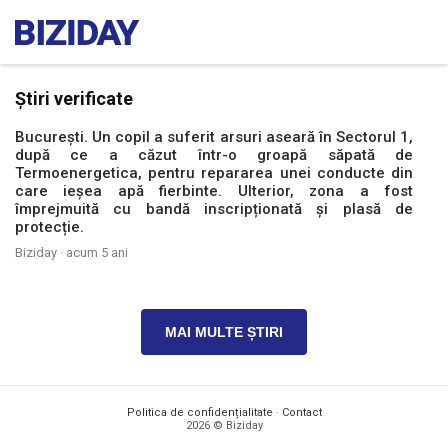
Știri verificate
București. Un copil a suferit arsuri aseară în Sectorul 1,
după ce a căzut într-o groapă săpată de
Termoenergetica, pentru repararea unei conducte din
care ieșea apă fierbinte. Ulterior, zona a fost
împrejmuită cu bandă inscripționată și plasă de
protecție.
Biziday ·
acum 5 ani
MAI MULTE ȘTIRI
Politica de confidențialitate
·
Contact
2026 © Biziday