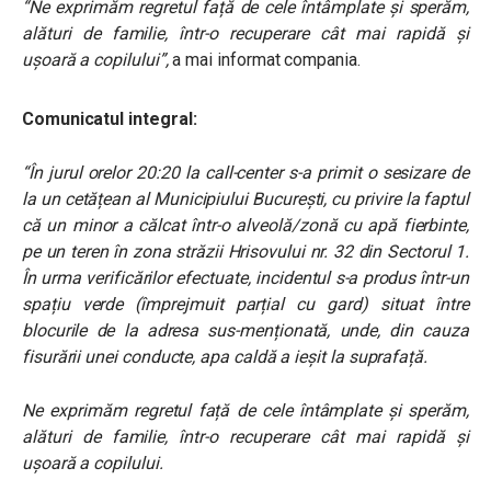
“Ne exprimăm regretul față de cele întâmplate și sperăm,
alături de familie, într-o recuperare cât mai rapidă și
ușoară a copilului”,
a mai informat compania.
Comunicatul integral:
“În jurul orelor 20:20 la call-center s-a primit o sesizare de
la un cetățean al Municipiului București, cu privire la faptul
că un minor a călcat într-o alveolă/zonă cu apă fierbinte,
pe un teren în zona străzii Hrisovului nr. 32 din Sectorul 1.
În urma verificărilor efectuate, incidentul s-a produs într-un
spațiu verde (împrejmuit parțial cu gard) situat între
blocurile de la adresa sus-menționată, unde, din cauza
fisurării unei conducte, apa caldă a ieșit la suprafață.
Ne exprimăm regretul față de cele întâmplate și sperăm,
alături de familie, într-o recuperare cât mai rapidă și
ușoară a copilului.