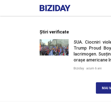
Știri verificate
SUA. Ciocniri vio
Trump Proud Boys 
lacrimogen. Susțin
orașe americane îm
Biziday ·
acum 6 ani
MAI 