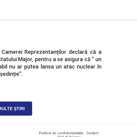
 Camerei Reprezentanților declară că a
tatului Major, pentru a se asigura că ” un
bil nu ar putea lansa un atac nuclear în
ședinție”.
MULTE ȘTIRI
Politica de confidențialitate
·
Contact