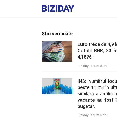
Știri verificate
Euro trece de 4,9 le
Cotații BNR, 30 m
4,1876.
Biziday ·
acum 5 ani
INS: Numărul loc
peste 11 mii în ul
similară a anului 
vacante au fost î
bugetar.
Biziday ·
acum 5 ani