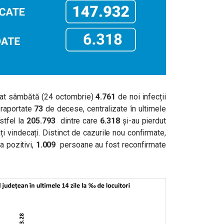
tat sâmbătă (24 octombrie)
4.761
de noi infecții
 raportate
73
de decese, centralizate în ultimele
stfel la
205.793
dintre care
6.318
și-au pierdut
ți vindecați. Distinct de cazurile nou confirmate,
a pozitivi,
1.009
persoane au fost reconfirmate