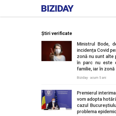
Știri verificate
Ministrul Bode, d
incidența Covid pe
zonă nu sunt alte 
în parc nu este 
familie, iar în zon
Biziday ·
acum 5 ani
Premierul interima
vom adopta hotărâr
cazul Bucureștiulu
problema epidemic