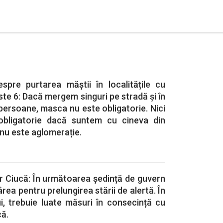
espre purtarea măștii în localitățile cu
ste 6: Dacă mergem singuri pe stradă și în
persoane, masca nu este obligatorie. Nici
obligatorie dacă suntem cu cineva din
ă nu este aglomerație.
r Ciucă: În următoarea ședință de guvern
ea pentru prelungirea stării de alertă. În
i, trebuie luate măsuri în consecință cu
ă.