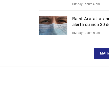
Biziday ·
acum 6 ani
Raed Arafat a anu
alertă cu încă 30 d
Biziday ·
acum 6 ani
MAI 