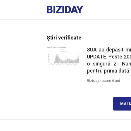
Știri verificate
SUA au depășit mie
UPDATE. Peste 200 
o singură zi. Num
pentru prima dată 
Biziday ·
acum 6 ani
MAI 