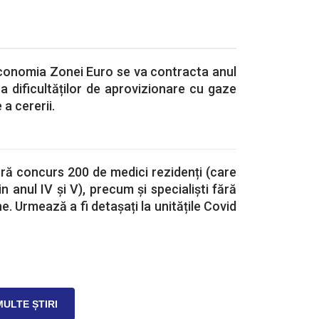
economia Zonei Euro se va contracta anul
și a dificultăților de aprovizionare cu gaze
a cererii.
ără concurs 200 de medici rezidenți (care
n anul IV și V), precum și specialiști fără
ne. Urmează a fi detașați la unitățile Covid
MULTE ȘTIRI