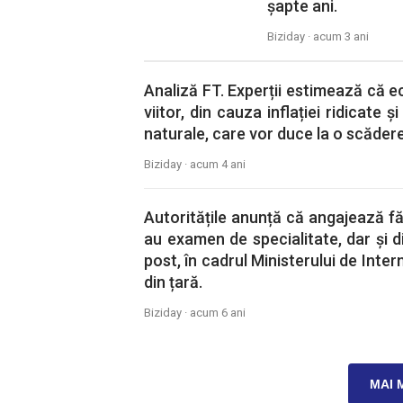
şapte ani.
Biziday ·
acum 3 ani
Analiză FT. Experții estimează că 
viitor, din cauza inflației ridicate 
naturale, care vor duce la o scădere 
Biziday ·
acum 4 ani
Autoritățile anunță că angajează f
au examen de specialitate, dar și di
post, în cadrul Ministerului de Inter
din țară.
Biziday ·
acum 6 ani
MAI 