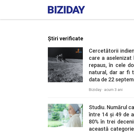
Știri verificate
Cercetătorii indi
care a aselenizat l
repaus, în cele d
natural, dar ar fi
data de 22 septem
Biziday ·
acum 3 ani
Studiu. Numărul ca
între 14 și 49 de 
80% în trei decen
această categorie