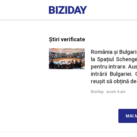
Știri verificate
România și Bulgari
la Spațiul Schenge
pentru intrare. Aus
intrării Bulgarie
reușit să obțină d
Biziday ·
acum 4 ani
MAI 