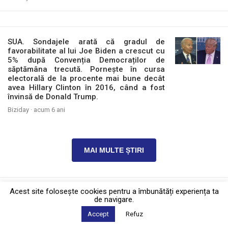
SUA. Sondajele arată că gradul de
favorabilitate al lui Joe Biden a crescut cu
5% după Convenția Democraților de
săptămâna trecută. Pornește în cursa
electorală de la procente mai bune decât
avea Hillary Clinton în 2016, când a fost
învinsă de Donald Trump.
Biziday ·
acum 6 ani
MAI MULTE ȘTIRI
Acest site foloseşte cookies pentru a îmbunătăți experiența ta
Politica de confidențialitate
·
Contact
2026 © Biziday
de navigare.
Accept
Refuz