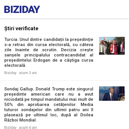
Știri verificate
Turcia. Unul dintre candidații la președinție
s-a retras din cursa electorală, cu câteva
zile înainte de scrutin. Decizia crește
sanșele principalului contracandidat al
președintelui Erdogan de a câștiga cursa
electorală.
Biziday ·
acum 3 ani
Sondaj Gallup. Donald Trump este singurul
președinte american care nu a avut
niciodată pe timpul mandatului mai mult de
50% din aprobarea cetățenilor. Media
tuturor sondajelor din ultimii patru ani îl
plasează pe ultimul loc, după al Doilea
Război Mondial.
Biziday ·
acum 6 ani