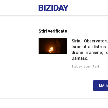
Știri verificate
Siria. Observator
Israelul a distru
drone iraniene, d
Damasc.
Biziday ·
acum 4 ani
MAI 