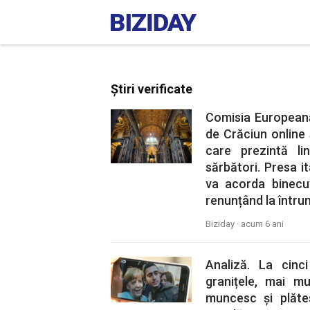
Știri verificate
Comisia Europeană
de Crăciun online 
care prezintă li
sărbători. Presa 
va acorda binecuv
renunțând la întruni
Biziday ·
acum 6 ani
Analiză. La cin
granițele, mai mu
muncesc și plăte