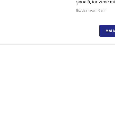
școală, iar zece mi
Biziday ·
acum 6 ani
MAI 