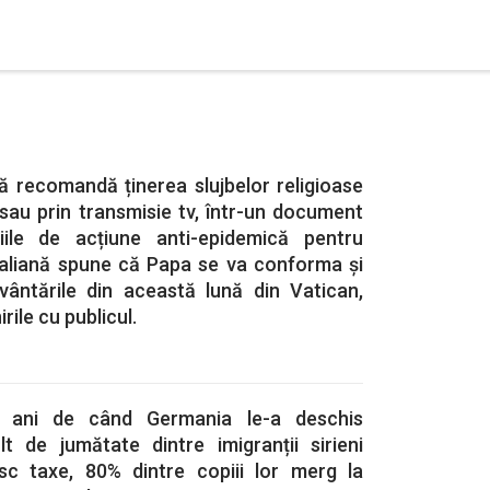
 recomandă ținerea slujbelor religioase
sau prin transmisie tv, într-un document
niile de acțiune anti-epidemică pentru
italiană spune că Papa se va conforma și
ântările din această lună din Vatican,
rile cu publicul.
ci ani de când Germania le-a deschis
lt de jumătate dintre imigranții sirieni
sc taxe, 80% dintre copiii lor merg la