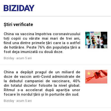
Știri verificate
China va vaccina împotriva coronavirusului
toți copiii cu vârste mai mari de trei ani,
fiind una dintre primele țări care ia o astfel
de hotărâre. Peste 76% din populația țării a
fost deja imunizată cu două doze.
Biziday ·
acum 5 ani
China a depășit pragul de un miliard de
doze de vaccin anti-Covid administrate de
la debutul campaniei de vaccinare, 40%
din totalul dozelor folosite la nivel global.
Ritmul s-a accelerat după apariția unor
focare în nordul țării și în porturile din sud.
Biziday ·
acum 5 ani