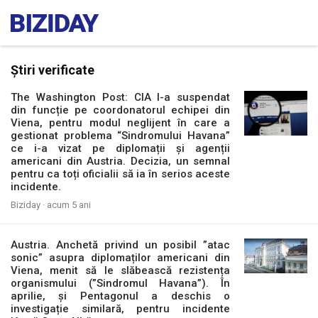
Știri verificate
The Washington Post: CIA l-a suspendat
din funcție pe coordonatorul echipei din
Viena, pentru modul neglijent în care a
gestionat problema “Sindromului Havana”
ce i-a vizat pe diplomații și agenții
americani din Austria. Decizia, un semnal
pentru ca toți oficialii să ia în serios aceste
incidente.
Biziday ·
acum 5 ani
Austria. Anchetă privind un posibil ”atac
sonic” asupra diplomaților americani din
Viena, menit să le slăbească rezistența
organismului (”Sindromul Havana”). În
aprilie, și Pentagonul a deschis o
investigație similară, pentru incidente