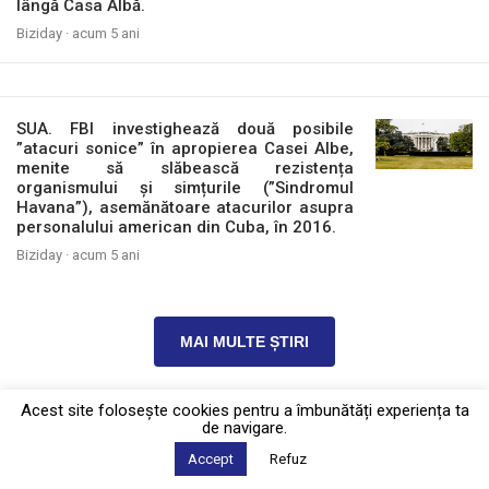
lângă Casa Albă.
Biziday ·
acum 5 ani
SUA. FBI investighează două posibile
”atacuri sonice” în apropierea Casei Albe,
menite să slăbească rezistența
organismului și simțurile (”Sindromul
Havana”), asemănătoare atacurilor asupra
personalului american din Cuba, în 2016.
Biziday ·
acum 5 ani
MAI MULTE ȘTIRI
Acest site foloseşte cookies pentru a îmbunătăți experiența ta
de navigare.
Politica de confidențialitate
·
Contact
2026 © Biziday
Accept
Refuz