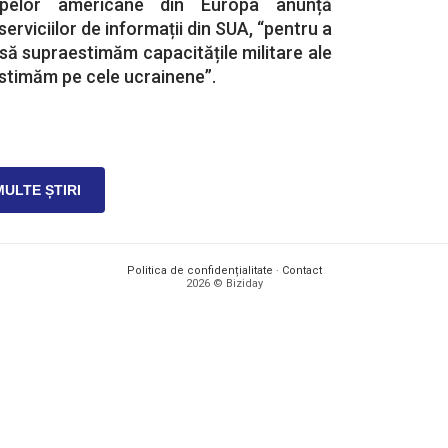
pelor americane din Europa anunță
l serviciilor de informații din SUA, “pentru a
 să supraestimăm capacitățile militare ale
bestimăm pe cele ucrainene”.
MULTE ȘTIRI
Politica de confidențialitate
·
Contact
2026 © Biziday