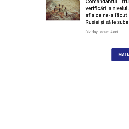
Comandantul tru
verificări la nivelu
afla ce ne-a făcut
Rusiei și să le su
Biziday ·
acum 4 ani
MAI 