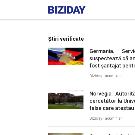
Știri verificate
Germania. Serv
suspectează că ang
fost șantajat pentr
Biziday ·
acum 4 ani
Norvegia. Autorit
cercetător la Univ
false care atestau 
Biziday ·
acum 4 ani