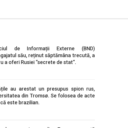
iciul de Informații Externe (BND)
ajatul său, reținut săptămâna trecută, a
u a oferi Rusiei “secrete de stat“.
ățile au arestat un presupus spion rus,
ersitatea din Tromsø. Se folosea de acte
că este brazilian.