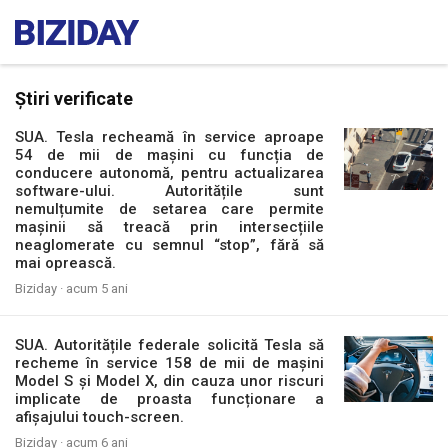
Știri verificate
SUA. Tesla recheamă în service aproape
54 de mii de mașini cu funcția de
conducere autonomă, pentru actualizarea
software-ului. Autoritățile sunt
nemulțumite de setarea care permite
mașinii să treacă prin intersecțiile
neaglomerate cu semnul “stop”, fără să
mai oprească.
Biziday ·
acum 5 ani
SUA. Autoritățile federale solicită Tesla să
recheme în service 158 de mii de mașini
Model S și Model X, din cauza unor riscuri
implicate de proasta funcționare a
afișajului touch-screen.
Biziday ·
acum 6 ani