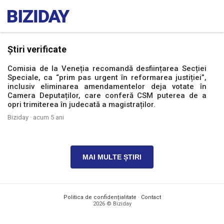
Știri verificate
Comisia de la Veneția recomandă desființarea Secției
Speciale, ca “prim pas urgent în reformarea justiției”,
inclusiv eliminarea amendamentelor deja votate în
Camera Deputaților, care conferă CSM puterea de a
opri trimiterea în judecată a magistraților.
Biziday ·
acum 5 ani
MAI MULTE ȘTIRI
Politica de confidențialitate
·
Contact
2026 © Biziday