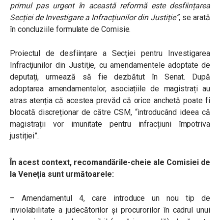
primul pas urgent în această reformă este desființarea
Secției de Investigare a Infracțiunilor din Justiție”
, se arată
în concluziile formulate de Comisie.
Proiectul de desființare a Secţiei pentru Investigarea
Infracţiunilor din Justiţie, cu amendamentele adoptate de
deputați, urmează să fie dezbătut în Senat.
După
adoptarea amendamentelor, asociațiile de
magistrați au
atras atenția că acestea prevăd că orice anchetă poate fi
blocată discreționar de către CSM, “introducând ideea că
magistrații vor imunitate pentru infracțiuni împotriva
justiției”.
În acest context, recomandările-cheie ale Comisiei de
la Veneția sunt următoarele:
– Amendamentul 4, care introduce un nou tip de
inviolabilitate a judecătorilor și procurorilor în cadrul unui