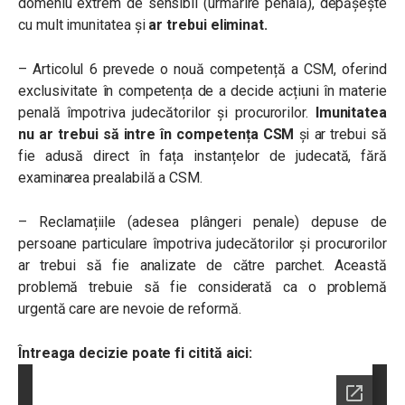
domeniu extrem de sensibil (urmărire penală), depășește
cu mult imunitatea și
ar trebui eliminat.
– Articolul 6 prevede o nouă competență a CSM, oferind
exclusivitate în competența de a decide acțiuni în materie
penală împotriva judecătorilor și procurorilor.
Imunitatea
nu ar trebui să intre în competența CSM
și ar trebui să
fie adusă direct în fața instanțelor de judecată, fără
examinarea prealabilă a CSM.
– Reclamațiile (adesea plângeri penale) depuse de
persoane particulare împotriva judecătorilor și procurorilor
ar trebui să fie analizate de către parchet. Această
problemă trebuie să fie considerată ca o problemă
urgentă care are nevoie de reformă.
Întreaga decizie poate fi citită aici: