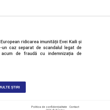
uropean ridicarea imunității Evei Kaili și
tr-un caz separat de scandalul legat de
 acum de fraudă cu indemnizația de
MULTE ȘTIRI
Politica de confidențialitate
·
Contact