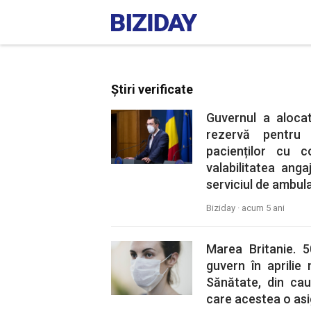
Știri verificate
Guvernul a aloca
rezervă pentru
pacienților cu c
valabilitatea ang
serviciul de ambul
Biziday ·
acum 5 ani
Marea Britanie. 
guvern în aprilie
Sănătate, din cau
care acestea o asi