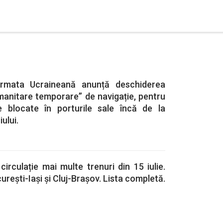
rmata Ucraineană anunță deschiderea
manitare temporare” de navigație, pentru
e blocate în porturile sale încă de la
ului.
irculație mai multe trenuri din 15 iulie.
urești-Iași și Cluj-Brașov. Lista completă.