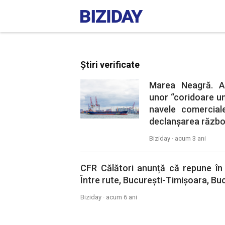
Știri verificate
Marea Neagră. A
unor “coridoare u
navele comercial
declanșarea război
Biziday ·
acum 3 ani
CFR Călători anunță că repune în c
Între rute, București-Timișoara, Buc
Biziday ·
acum 6 ani