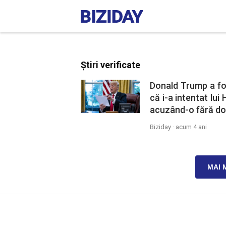
Știri verificate
Donald Trump a fo
că i-a intentat lui 
acuzând-o fără dove
Biziday ·
acum 4 ani
MAI 